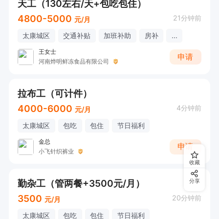
天工（130左右/天+包吃包住）
4800-5000
21分钟前
元/月
太康城区
交通补贴
加班补助
房补
...
王女士
申请
河南烨明鲜冻食品有限公司
拉布工（可计件）
4000-6000
4分钟前
元/月
太康城区
包吃
包住
节日福利
金总
申请
小飞针织裤业
收藏
勤杂工（管两餐+3500元/月）
分享
3500
20分钟前
元/月
太康城区
包吃
包住
节日福利