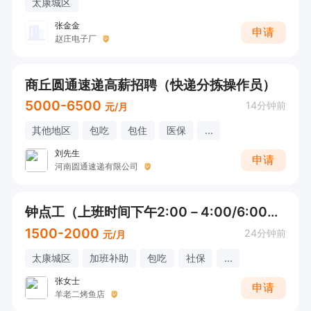
太康城区
张金金
申请
赵庄电子厂
商丘圆通速递高薪招聘（快递分拣操作员）
5000-6500
14分钟前
元/月
其他地区
包吃
包住
医保
...
刘先生
申请
河南圆通速递有限公司
钟点工（上班时间下午2:00－4:00/6:00－10:00）
1500-2000
24分钟前
元/月
太康城区
加班补助
包吃
社保
...
张女士
申请
羊老二烤鱼店