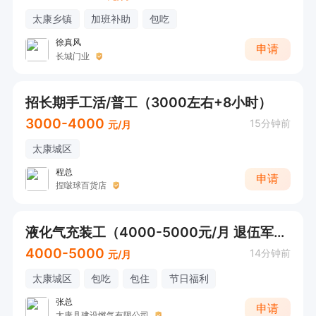
太康乡镇
加班补助
包吃
徐真风
申请
长城门业
招长期手工活/普工（3000左右+8小时）
3000-4000
15分钟前
元/月
太康城区
程总
申请
捏啵球百货店
液化气充装工（4000-5000元/月 退伍军人 包吃住）
4000-5000
14分钟前
元/月
太康城区
包吃
包住
节日福利
张总
申请
太康县建设燃气有限公司