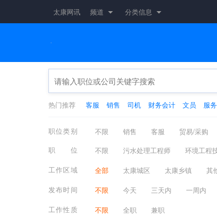
太康网讯
频道
分类信息
热门推荐
客服
销售
司机
财务会计
文员
服务
职位类别
不限
销售
客服
贸易/采购
摄影影视
娱乐/休闲
保健按摩
职位
不限
污水处理工程师
环境工程
普工/技工
生产管理/研发
物流/
工作区域
全部
太康城区
太康乡镇
其
法律
教育培训
翻译
编辑/出
发布时间
不限
今天
三天内
一周内
建筑
物业管理
农/林/牧/渔业
工作性质
不限
全职
兼职