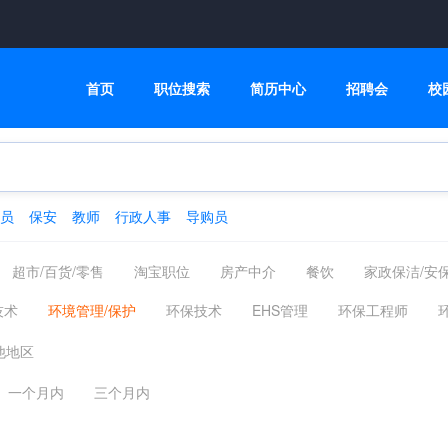
首页
职位搜索
简历中心
招聘会
校
员
保安
教师
行政人事
导购员
超市/百货/零售
淘宝职位
房产中介
餐饮
家政保洁/安
运动健身
人事/行政/后勤
司机
高级管理
市场/媒介/公
技术
环境管理/保护
环保技术
EHS管理
环保工程师
仓储
服装/纺织/食品
质控/安防
汽车制造/服务
计算机/互联
他地区
版/印刷
财务/审计/统计
金融/银行/证券/投资
保险
医院/
一个月内
三个月内