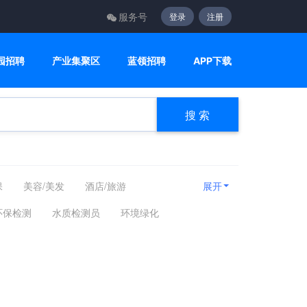
服务号
登录
注册
园招聘
产业集聚区
蓝领招聘
APP下载
搜 索
保
美容/美发
酒店/旅游
展开
关
广告/会展/咨询
美术/设计/创意
环保检测
水质检测员
环境绿化
网/通信
电子/电气
机械/仪器仪表
医疗/护理
制药/生物工程
环保