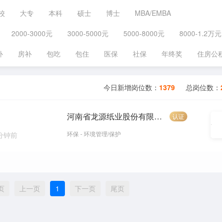
校
大专
本科
硕士
博士
MBA/EMBA
2000-3000元
3000-5000元
5000-8000元
8000-1.2万元
补
房补
包吃
包住
医保
社保
年终奖
住房公
今日新增岗位数：
1379
总岗位数：
河南省龙源纸业股份有限公司
认证
环保 - 环境管理/保护
 分钟前
页
上一页
1
下一页
尾页