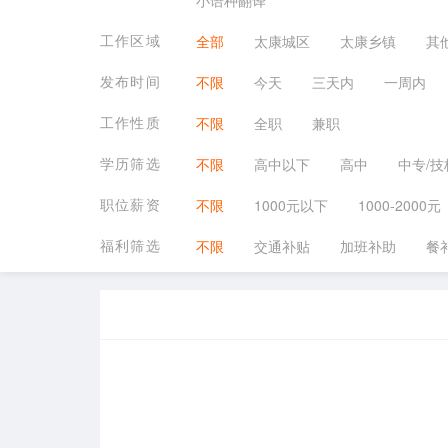
小语种翻译
工作区域
全部
太康城区
太康乡镇
其
发布时间
不限
今天
三天内
一周内
工作性质
不限
全职
兼职
学历筛选
不限
高中以下
高中
中专/技
职位薪资
不限
1000元以下
1000-2000元
福利筛选
不限
交通补贴
加班补助
餐