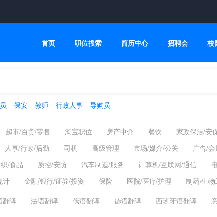
首页
职位搜索
简历中心
招聘会
校
员
保安
教师
行政人事
导购员
超市/百货/零售
淘宝职位
房产中介
餐饮
家政保洁/安
人事/行政/后勤
司机
高级管理
市场/媒介/公关
广告/会
纺织/食品
质控/安防
汽车制造/服务
计算机/互联网/通信
电
统计
金融/银行/证券/投资
保险
医院/医疗/护理
制药/生物
语翻译
法语翻译
俄语翻译
德语翻译
西班牙语翻译