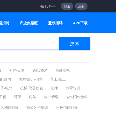
服务号
登录
注册
园招聘
产业集聚区
蓝领招聘
APP下载
搜 索
保
美容/美发
酒店/旅游
摄影影视
展/咨询
美术/设计/创意
普工/技工
子/电气
机械/仪器仪表
法律
教育培训
工程
环保
建筑
物业管理
农/林/牧/渔业
意大利语翻译
葡萄牙语翻译
阿拉伯语翻译