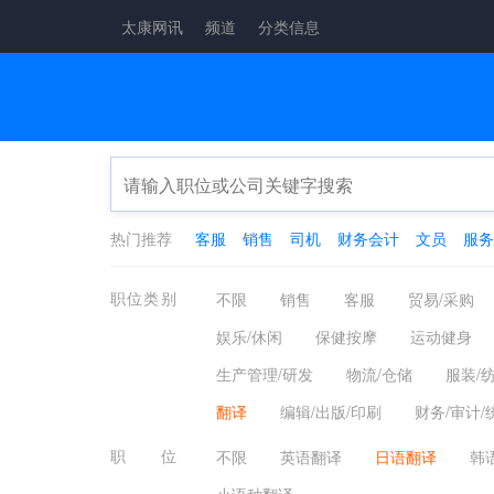
太康网讯
频道
分类信息
热门推荐
客服
销售
司机
财务会计
文员
服务
职位类别
不限
销售
客服
贸易/采购
娱乐/休闲
保健按摩
运动健身
生产管理/研发
物流/仓储
服装/
翻译
编辑/出版/印刷
财务/审计/
职位
不限
英语翻译
日语翻译
韩