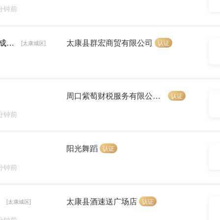
 分钟前
茶叶，酒品销售经理（工资3000元含全勤＋提成+考核）
太康县群宏商贸有限公司
认证
[太康城区]
周口紫萄财税服务有限公司太康分公司
认证
 分钟前
阳光舞蹈
认证
 分钟前
）
太康县酒速送广场店
认证
[太康城区]
 分钟前