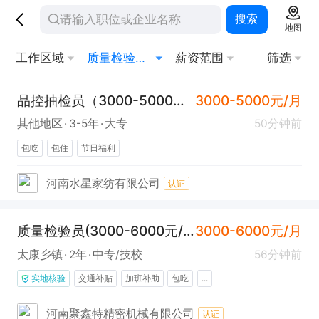
搜索
地图
工作区域
质量检验员/测试员
薪资范围
筛选
品控抽检员（3000-5000元+长白班+包食宿）
3000-5000元/月
其他地区
3-5年
大专
50分钟前
包吃
包住
节日福利
河南水星家纺有限公司
认证
质量检验员(3000-6000元/月)
3000-6000元/月
太康乡镇
2年
中专/技校
56分钟前
实地核验
交通补贴
加班补助
包吃
...
河南聚鑫特精密机械有限公司
认证