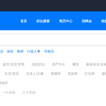
首页
职位搜索
简历中心
招聘会
校
员
保安
教师
行政人事
导购员
超市/百货/零售
淘宝职位
房产中介
餐饮
家政保洁/安
运动健身
人事/行政/后勤
司机
高级管理
市场/媒介/公
礼仪/迎宾
主持人/主播
调酒师
音效师
灯光师
摄
仓储
服装/纺织/食品
质控/安防
汽车制造/服务
计算机/互联
他地区
版/印刷
财务/审计/统计
金融/银行/证券/投资
保险
医院/
一个月内
三个月内