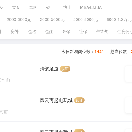
校
大专
本科
硕士
博士
MBA/EMBA
2000-3000元
3000-5000元
5000-8000元
8000-1.2万元
补
房补
包吃
包住
医保
社保
年终奖
住房公
今日新增岗位数：
1421
总岗位数：
清韵足道
认证
 分钟前
风云再起电玩城
认证
小时前
风云再起电玩城
认证