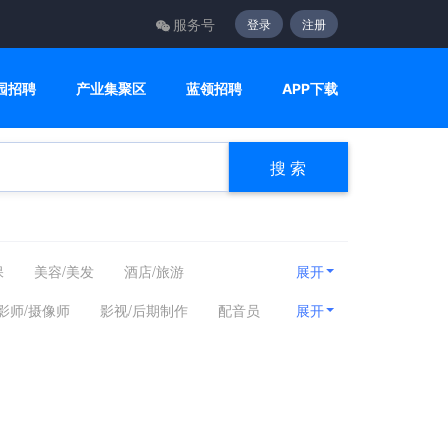
服务号
登录
注册
园招聘
产业集聚区
蓝领招聘
APP下载
搜 索
保
美容/美发
酒店/旅游
展开
关
广告/会展/咨询
美术/设计/创意
影师/摄像师
影视/后期制作
配音员
展开
网/通信
电子/电气
机械/仪器仪表
医疗/护理
制药/生物工程
环保