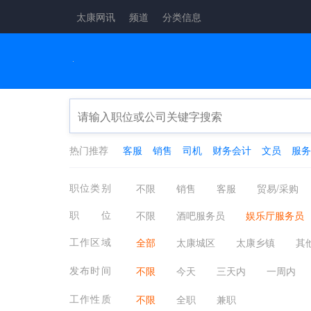
太康网讯
频道
分类信息
热门推荐
客服
销售
司机
财务会计
文员
服务
职位类别
不限
销售
客服
贸易/采购
摄影影视
娱乐/休闲
保健按摩
职位
不限
酒吧服务员
娱乐厅服务员
普工/技工
生产管理/研发
物流/
放映员
运营
工作区域
全部
太康城区
太康乡镇
其
法律
教育培训
翻译
编辑/出
发布时间
不限
今天
三天内
一周内
建筑
物业管理
农/林/牧/渔业
工作性质
不限
全职
兼职