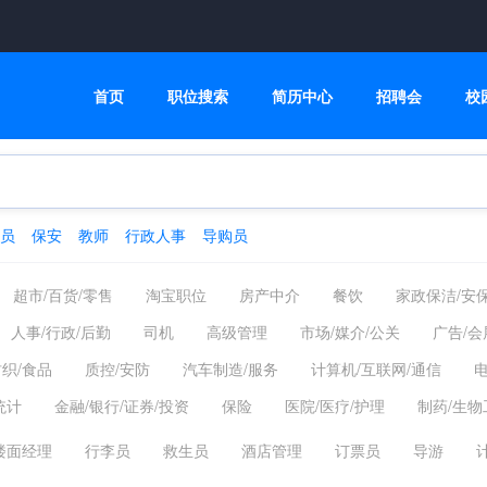
首页
职位搜索
简历中心
招聘会
校
员
保安
教师
行政人事
导购员
超市/百货/零售
淘宝职位
房产中介
餐饮
家政保洁/安
人事/行政/后勤
司机
高级管理
市场/媒介/公关
广告/会
纺织/食品
质控/安防
汽车制造/服务
计算机/互联网/通信
电
统计
金融/银行/证券/投资
保险
医院/医疗/护理
制药/生物
楼面经理
行李员
救生员
酒店管理
订票员
导游