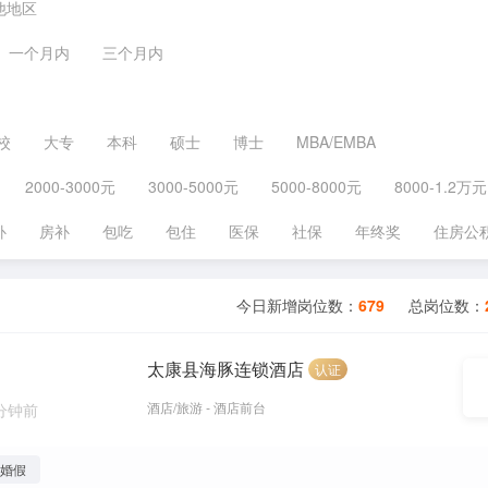
他地区
一个月内
三个月内
校
大专
本科
硕士
博士
MBA/EMBA
2000-3000元
3000-5000元
5000-8000元
8000-1.2万元
补
房补
包吃
包住
医保
社保
年终奖
住房公
今日新增岗位数：
679
总岗位数：
太康县海豚连锁酒店
认证
酒店/旅游 - 酒店前台
 分钟前
婚假