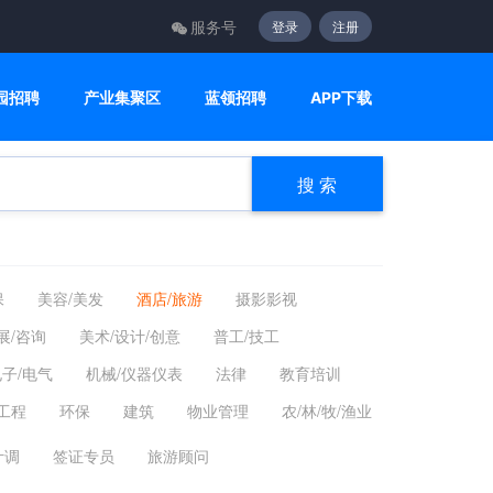
服务号
登录
注册
园招聘
产业集聚区
蓝领招聘
APP下载
搜 索
保
美容/美发
酒店/旅游
摄影影视
展/咨询
美术/设计/创意
普工/技工
子/电气
机械/仪器仪表
法律
教育培训
工程
环保
建筑
物业管理
农/林/牧/渔业
计调
签证专员
旅游顾问