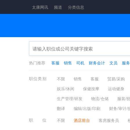
太康网讯
频道
分类信息
热门推荐
客服
销售
司机
财务会计
文员
服务
职位类别
不限
销售
客服
贸易/采购
娱乐/休闲
保健按摩
运动健身
生产管理/研发
物流/仓储
服装/
翻译
编辑/出版/印刷
财务/审计/
职位
不限
酒店前台
客房服务员