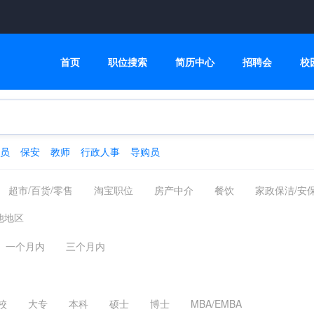
首页
职位搜索
简历中心
招聘会
校
员
保安
教师
行政人事
导购员
超市/百货/零售
淘宝职位
房产中介
餐饮
家政保洁/安
运动健身
人事/行政/后勤
司机
高级管理
市场/媒介/公
他地区
仓储
服装/纺织/食品
质控/安防
汽车制造/服务
计算机/互联
一个月内
三个月内
版/印刷
财务/审计/统计
金融/银行/证券/投资
保险
医院/
校
大专
本科
硕士
博士
MBA/EMBA