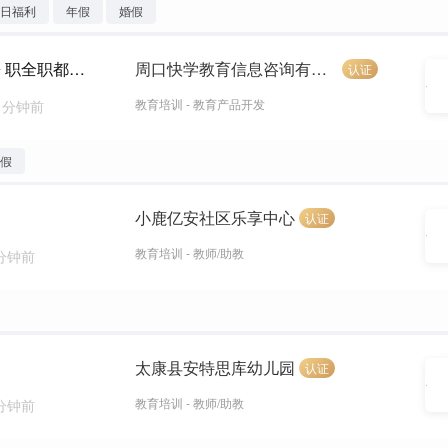
节日福利
年假
婚假
会计讲课教师（综合6000-10000+五险一金+兼 职全职都可以）
周口快学教育信息咨询有限公司太康分公司
认证
教育培训 - 教育产品开发
5 分钟前
婚假
小鹿亿安社区乐享中心
认证
教育培训 - 教师/助教
 分钟前
太康县安特思库幼儿园
认证
教育培训 - 教师/助教
 分钟前