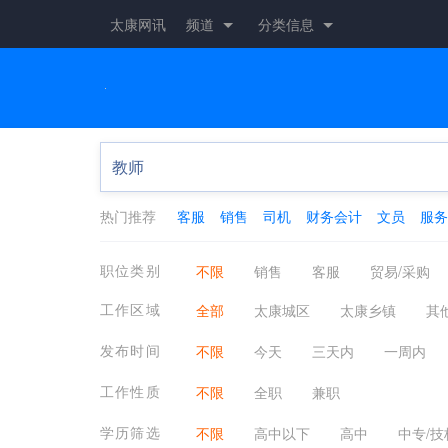
太康网讯
频道
分类信息
热门推荐
客服
销售
司机
财务会计
文员
服务
职位类别
不限
销售
客服
贸易/采购
摄影影视
娱乐/休闲
保健按摩
工作区域
全部
太康城区
太康乡镇
其
普工/技工
生产管理/研发
物流/
发布时间
不限
今天
三天内
一周内
法律
教育培训
翻译
编辑/出
工作性质
不限
全职
兼职
建筑
物业管理
农/林/牧/渔业
学历筛选
不限
高中以下
高中
中专/技