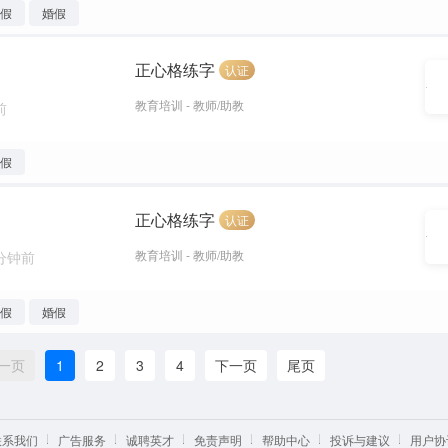
年假
婚假
正心格练字
认证
教育培训 - 教师/助教
前
婚假
正心格练字
认证
教育培训 - 教师/助教
 分钟前
年假
婚假
一页
1
2
3
4
下一页
尾页
联系我们
广告服务
诚聘英才
免责声明
帮助中心
投诉与建议
用户协