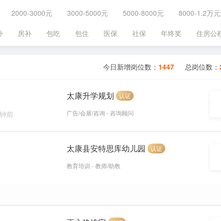
2000-3000元
3000-5000元
5000-8000元
8000-1.2万元
补
房补
包吃
包住
医保
社保
年终奖
住房公
今日新增岗位数：
1447
总岗位数：
太康升学规划
认证
广告/会展/咨询 - 咨询顾问
分钟前
太康县安特思库幼儿园
认证
教育培训 - 教师/助教