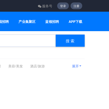
服务号
登录
注册
园招聘
产业集聚区
蓝领招聘
APP下载
搜 索
保
美容/美发
酒店/旅游
展开
关
广告/会展/咨询
美术/设计/创意
网/通信
电子/电气
机械/仪器仪表
医疗/护理
制药/生物工程
环保