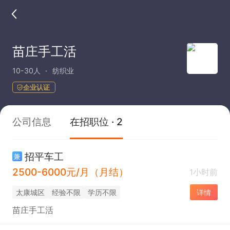
苗庄手工活
10-30人
纺织业
企业认证
公司信息
在招职位 · 2
招平车工
兼
2500-6000元/月（月结）
1小时前
太康城区
经验不限
学历不限
详情
苗庄手工活