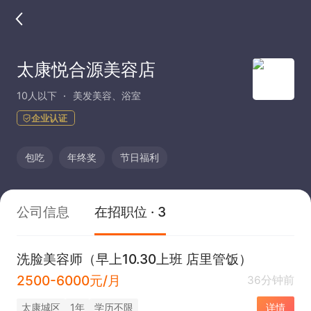
太康悦合源美容店
10人以下
美发美容、浴室
企业认证
包吃
年终奖
节日福利
公司信息
在招职位 · 3
洗脸美容师（早上10.30上班 店里管饭）
2500-6000元/月
36分钟前
太康城区
1年
学历不限
详情