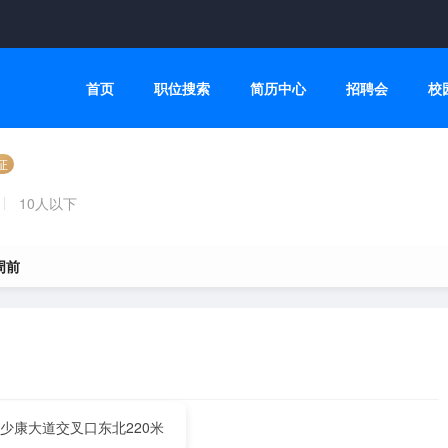
首页
职位搜索
简历中心
招聘会
校
证
10人以下
周前
少康大道交叉口东北220米