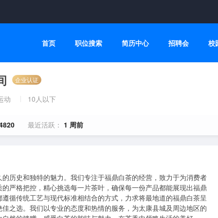
首页
职位搜索
简历中心
招聘会
校
间
企业认证
运动
10人以下
4820
最近活跃：
1 周前
久的历史和独特的魅力。我们专注于福鼎白茶的经营，致力于为消费者
质的严格把控，精心挑选每一片茶叶，确保每一份产品都能展现出福鼎
都遵循传统工艺与现代标准相结合的方式，力求将最地道的福鼎白茶呈
绝佳之选。我们以专业的态度和热情的服务，为太康县城及周边地区的