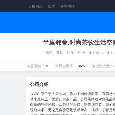
太康网讯
频道
分类信息
半里邻舍.时尚茶饮生活空
旅游、餐饮、娱乐、休闲 - 休闲娱乐、休闲
在招职位：
2
简历查看率：
36%
被浏览次数：
公司介绍
福鼎白茶位于太康县城，作为中国传统名茶，有着悠
带来最纯正、优质的白茶产品。公司秉持着对白茶品
白茶的独特风味。从茶叶的采摘、制作到包装，我们
现给大家。无论是自饮还是馈赠亲友，福鼎白茶都是