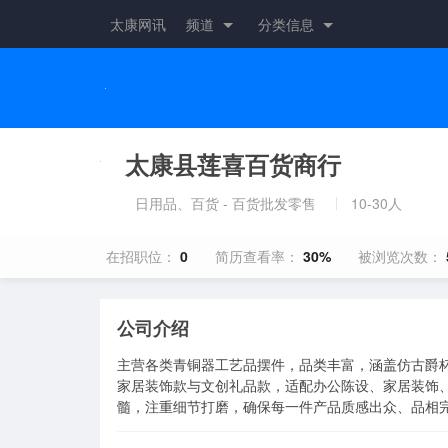
太康网讯
频道
分类信息
太康县莲喜百货商行
日用品、百货 - 百货批发零售
10-30人
在招职位：
0
简历查看率：
30%
被浏览次数：
公司介绍
主营各类青铜器工艺品摆件，品类丰富，涵盖仿古爵
家居装饰款与文创礼品款，适配办公陈设、家居装饰
髓，注重细节打磨，确保每一件产品质感出众、品相