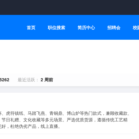
首页
职位搜索
简历中心
招聘会
校
5262
最近活跃：
2 周前
杯、虎符镇纸、马踏飞燕、青铜鼎、博山炉等热门款式，兼顾收藏款、
、节日礼赠、文化收藏等多元场景。严选优质货源，遵循传统工艺精
完好，杜绝伪劣产品，线上直播。