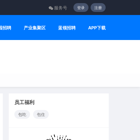
服务号
登录
注册
园招聘
产业集聚区
蓝领招聘
APP下载
员工福利
包吃
包住