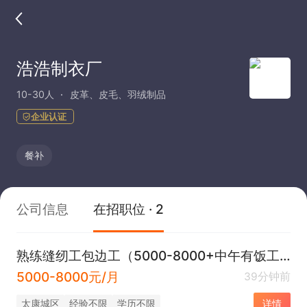
浩浩制衣厂
10-30人
皮革、皮毛、羽绒制品
企业认证
餐补
公司信息
在招职位 · 2
熟练缝纫工包边工（5000-8000+中午有饭工序简单）
5000-8000元/月
39分钟前
太康城区
经验不限
学历不限
详情