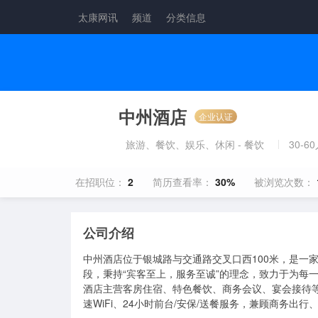
太康网讯
频道
分类信息
中州酒店
企业认证
旅游、餐饮、娱乐、休闲 - 餐饮
30-6
在招职位：
2
简历查看率：
30%
被浏览次数：
公司介绍
中州酒店位于银城路与交通路交叉口西100米，是一
段，秉持“宾客至上，服务至诚”的理念，致力于为每
酒店主营客房住宿、特色餐饮、商务会议、宴会接待
速WiFi、24小时前台/安保/送餐服务，兼顾商务出