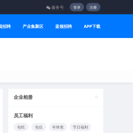
服务号
登录
注册
园招聘
产业集聚区
蓝领招聘
APP下载
企业相册
2
员工福利
包吃
包住
年终奖
节日福利