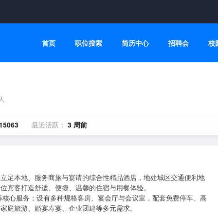
首页
职位搜索
简历中心
招聘会
校
0人
15063
最近活跃：
3 周前
家立足本地、服务商旅与宴请的综合性精品酒店，地处城区交通便利地
一位宾客打造舒适、便捷、温馨的住宿与用餐体验。

等核心服务；设有多种规格客房、宴会厅与会议室，配套免费停车、高
行、家庭旅游、婚宴寿宴、企业团建等多元需求。
