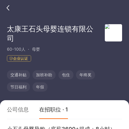
太康王石头母婴连锁有限公
司
60-100人
母婴
企业认证
交通补贴
加班补助
包住
年终奖
节日福利
年假
公司信息
在招职位 · 1
小石头母婴导购（底薪3600+提成＋8小时）