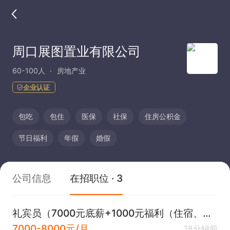
周口展图置业有限公司
60-100人
房地产业
企业认证
包吃
包住
医保
社保
住房公积金
节日福利
年假
婚假
公司信息
在招职位 · 3
礼宾员（7000元底薪+1000元福利（住宿、餐补、话补、交通补）+五险。
7000-8000元/月
28分钟前